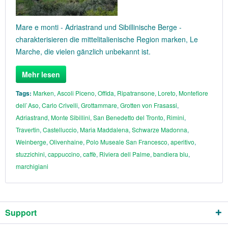
Mare e monti - Adriastrand und Sibillinische Berge -
charakterisieren die mittelitalienische Region marken, Le
Marche, die vielen gänzlich unbekannt ist.
Mehr lesen
Tags:
Marken
,
Ascoli Piceno
,
Offida
,
Ripatransone
,
Loreto
,
Montefiore
dell`Aso
,
Carlo Crivelli
,
Grottammare
,
Grotten von Frasassi
,
Adriastrand
,
Monte Sibillini
,
San Benedetto del Tronto
,
Rimini
,
Travertin
,
Castelluccio
,
Maria Maddalena
,
Schwarze Madonna
,
Weinberge
,
Olivenhaine
,
Polo Museale San Francesco
,
aperitivo
,
stuzzichini
,
cappuccino
,
caffè
,
Riviera dell Palme
,
bandiera blu
,
marchigiani
Support