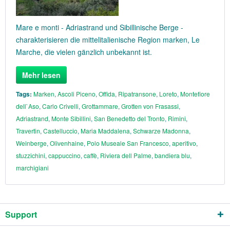
Mare e monti - Adriastrand und Sibillinische Berge -
charakterisieren die mittelitalienische Region marken, Le
Marche, die vielen gänzlich unbekannt ist.
Mehr lesen
Tags:
Marken
,
Ascoli Piceno
,
Offida
,
Ripatransone
,
Loreto
,
Montefiore
dell`Aso
,
Carlo Crivelli
,
Grottammare
,
Grotten von Frasassi
,
Adriastrand
,
Monte Sibillini
,
San Benedetto del Tronto
,
Rimini
,
Travertin
,
Castelluccio
,
Maria Maddalena
,
Schwarze Madonna
,
Weinberge
,
Olivenhaine
,
Polo Museale San Francesco
,
aperitivo
,
stuzzichini
,
cappuccino
,
caffè
,
Riviera dell Palme
,
bandiera blu
,
marchigiani
Support