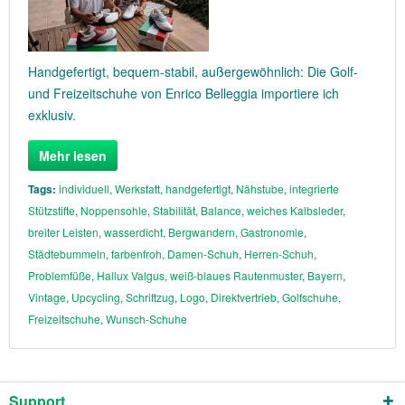
Handgefertigt, bequem-stabil, außergewöhnlich: Die Golf-
und Freizeitschuhe von Enrico Belleggia importiere ich
exklusiv.
Mehr lesen
Tags:
individuell
,
Werkstatt
,
handgefertigt
,
Nähstube
,
integrierte
Stützstifte
,
Noppensohle
,
Stabilität
,
Balance
,
weiches Kalbsleder
,
breiter Leisten
,
wasserdicht
,
Bergwandern
,
Gastronomie
,
Städtebummeln
,
farbenfroh
,
Damen-Schuh
,
Herren-Schuh
,
Problemfüße
,
Hallux Valgus
,
weiß-blaues Rautenmuster
,
Bayern
,
Vintage
,
Upcycling
,
Schriftzug
,
Logo
,
Direktvertrieb
,
Golfschuhe
,
Freizeitschuhe
,
Wunsch-Schuhe
Support