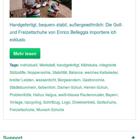
Handgefertigt, bequem-stabil, außergewöhnlich: Die Golf-
und Freizeitschuhe von Enrico Belleggia importiere ich
exklusiv.
Mehr lesen
Tags:
individuell
,
Werkstatt
,
handgefertigt
,
Nähstube
,
integrierte
Stützstifte
,
Noppensohle
,
Stabilität
,
Balance
,
weiches Kalbsleder
,
breiter Leisten
,
wasserdicht
,
Bergwandern
,
Gastronomie
,
Städtebummeln
,
farbenfroh
,
Damen-Schuh
,
Herren-Schuh
,
Problemfüße
,
Hallux Valgus
,
weiß-blaues Rautenmuster
,
Bayern
,
Vintage
,
Upcycling
,
Schriftzug
,
Logo
,
Direktvertrieb
,
Golfschuhe
,
Freizeitschuhe
,
Wunsch-Schuhe
Support