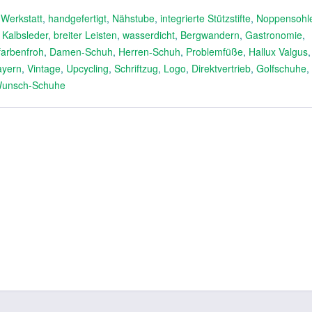
,
Werkstatt
,
handgefertigt
,
Nähstube
,
integrierte Stützstifte
,
Noppensohl
 Kalbsleder
,
breiter Leisten
,
wasserdicht
,
Bergwandern
,
Gastronomie
,
farbenfroh
,
Damen-Schuh
,
Herren-Schuh
,
Problemfüße
,
Hallux Valgus
ayern
,
Vintage
,
Upcycling
,
Schriftzug
,
Logo
,
Direktvertrieb
,
Golfschuhe
,
unsch-Schuhe