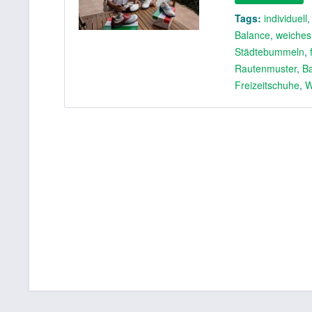
Tags:
individuell
Balance
,
weiches
Städtebummeln
,
Rautenmuster
,
B
Freizeitschuhe
,
W