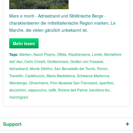
Mare e monti - Adriastrand und Sibillinische Berge -
charakterisieren die mittelitalienische Region marken, Le
Marche, die vielen gänzlich unbekannt ist.
Mehr lesen
Tags:
Marken
,
Ascoli Piceno
,
Offida
,
Ripatransone
,
Loreto
,
Montefiore
dell`Aso
,
Carlo Crivelli
,
Grottammare
,
Grotten von Frasassi
,
Adriastrand
,
Monte Sibillini
,
San Benedetto del Tronto
,
Rimini
,
Travertin
,
Castelluccio
,
Maria Maddalena
,
Schwarze Madonna
,
Weinberge
,
Olivenhaine
,
Polo Museale San Francesco
,
aperitivo
,
stuzzichini
,
cappuccino
,
caffè
,
Riviera dell Palme
,
bandiera blu
,
marchigiani
Support