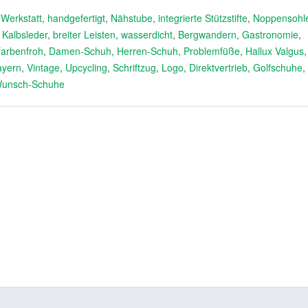
,
Werkstatt
,
handgefertigt
,
Nähstube
,
integrierte Stützstifte
,
Noppensohl
 Kalbsleder
,
breiter Leisten
,
wasserdicht
,
Bergwandern
,
Gastronomie
,
farbenfroh
,
Damen-Schuh
,
Herren-Schuh
,
Problemfüße
,
Hallux Valgus
ayern
,
Vintage
,
Upcycling
,
Schriftzug
,
Logo
,
Direktvertrieb
,
Golfschuhe
,
unsch-Schuhe