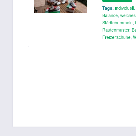
Tags:
individuell
Balance
,
weiches
Städtebummeln
,
Rautenmuster
,
B
Freizeitschuhe
,
W