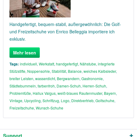
Handgefertigt, bequem-stabil, außergewöhnlich: Die Golf-
und Freizeitschuhe von Enrico Belleggia importiere ich
exklusiv.
Mehr lesen
Tags:
individuell
,
Werkstatt
,
handgefertigt
,
Nähstube
,
integrierte
Stützstifte
,
Noppensohle
,
Stabilität
,
Balance
,
weiches Kalbsleder
,
breiter Leisten
,
wasserdicht
,
Bergwandern
,
Gastronomie
,
Städtebummeln
,
farbenfroh
,
Damen-Schuh
,
Herren-Schuh
,
Problemfüße
,
Hallux Valgus
,
weiß-blaues Rautenmuster
,
Bayern
,
Vintage
,
Upcycling
,
Schriftzug
,
Logo
,
Direktvertrieb
,
Golfschuhe
,
Freizeitschuhe
,
Wunsch-Schuhe
Support