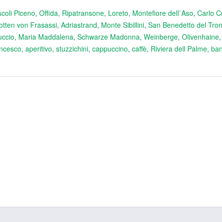
scoli Piceno
,
Offida
,
Ripatransone
,
Loreto
,
Montefiore dell`Aso
,
Carlo Cr
otten von Frasassi
,
Adriastrand
,
Monte Sibillini
,
San Benedetto del Tron
uccio
,
Maria Maddalena
,
Schwarze Madonna
,
Weinberge
,
Olivenhaine
ncesco
,
aperitivo
,
stuzzichini
,
cappuccino
,
caffè
,
Riviera dell Palme
,
ban