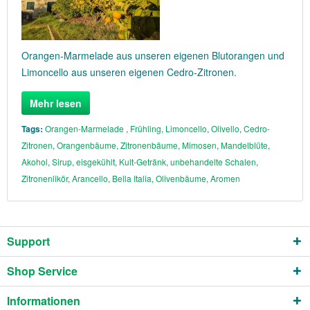
Orangen-Marmelade aus unseren eigenen Blutorangen und
Limoncello aus unseren eigenen Cedro-Zitronen.
Mehr lesen
Tags:
Orangen-Marmelade
,
Frühling
,
Limoncello
,
Olivello
,
Cedro-
Zitronen
,
Orangenbäume
,
Zitronenbäume
,
Mimosen
,
Mandelblüte
,
Akohol
,
Sirup
,
eisgekühlt
,
Kult-Getränk
,
unbehandelte Schalen
,
Zitronenlikör
,
Arancello
,
Bella Italia
,
Olivenbäume
,
Aromen
Support
Shop Service
Informationen