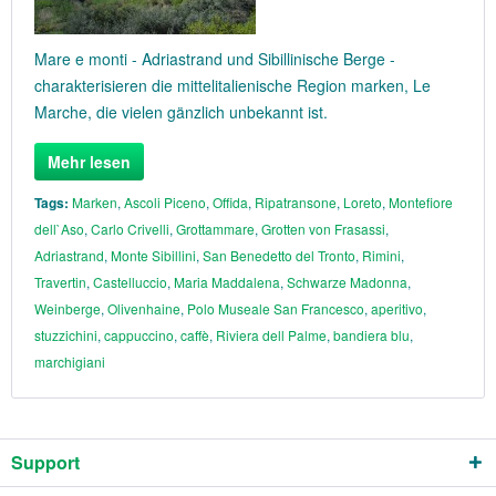
Mare e monti - Adriastrand und Sibillinische Berge -
charakterisieren die mittelitalienische Region marken, Le
Marche, die vielen gänzlich unbekannt ist.
Mehr lesen
Tags:
Marken
,
Ascoli Piceno
,
Offida
,
Ripatransone
,
Loreto
,
Montefiore
dell`Aso
,
Carlo Crivelli
,
Grottammare
,
Grotten von Frasassi
,
Adriastrand
,
Monte Sibillini
,
San Benedetto del Tronto
,
Rimini
,
Travertin
,
Castelluccio
,
Maria Maddalena
,
Schwarze Madonna
,
Weinberge
,
Olivenhaine
,
Polo Museale San Francesco
,
aperitivo
,
stuzzichini
,
cappuccino
,
caffè
,
Riviera dell Palme
,
bandiera blu
,
marchigiani
Support