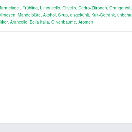
Marmelade
,
Frühling
,
Limoncello
,
Olivello
,
Cedro-Zitronen
,
Orangenbä
Mimosen
,
Mandelblüte
,
Akohol
,
Sirup
,
eisgekühlt
,
Kult-Getränk
,
unbeha
likör
,
Arancello
,
Bella Italia
,
Olivenbäume
,
Aromen