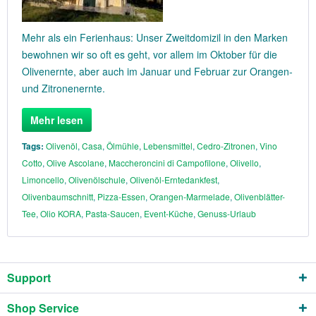
Mehr als ein Ferienhaus: Unser Zweitdomizil in den Marken
bewohnen wir so oft es geht, vor allem im Oktober für die
Olivenernte, aber auch im Januar und Februar zur Orangen-
und Zitronenernte.
Mehr lesen
Tags:
Olivenöl
,
Casa
,
Ölmühle
,
Lebensmittel
,
Cedro-Zitronen
,
Vino
Cotto
,
Olive Ascolane
,
Maccheroncini di Campofilone
,
Olivello
,
Limoncello
,
Olivenölschule
,
Olivenöl-Erntedankfest
,
Olivenbaumschnitt
,
Pizza-Essen
,
Orangen-Marmelade
,
Olivenblätter-
Tee
,
Olio KORA
,
Pasta-Saucen
,
Event-Küche
,
Genuss-Urlaub
Support
Shop Service