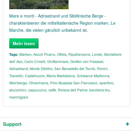
Mare e monti - Adriastrand und Sibillinische Berge -
charakterisieren die mittelitalienische Region marken, Le
Marche, die vielen gänzlich unbekannt ist.
Mehr lesen
Tags:
Marken
,
Ascoli Piceno
,
Offida
,
Ripatransone
,
Loreto
,
Montefiore
dell`Aso
,
Carlo Crivelli
,
Grottammare
,
Grotten von Frasassi
,
Adriastrand
,
Monte Sibillini
,
San Benedetto del Tronto
,
Rimini
,
Travertin
,
Castelluccio
,
Maria Maddalena
,
Schwarze Madonna
,
Weinberge
,
Olivenhaine
,
Polo Museale San Francesco
,
aperitivo
,
stuzzichini
,
cappuccino
,
caffè
,
Riviera dell Palme
,
bandiera blu
,
marchigiani
Support