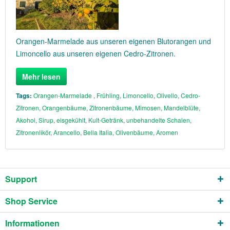
Orangen-Marmelade aus unseren eigenen Blutorangen und
Limoncello aus unseren eigenen Cedro-Zitronen.
Mehr lesen
Tags:
Orangen-Marmelade
,
Frühling
,
Limoncello
,
Olivello
,
Cedro-
Zitronen
,
Orangenbäume
,
Zitronenbäume
,
Mimosen
,
Mandelblüte
,
Akohol
,
Sirup
,
eisgekühlt
,
Kult-Getränk
,
unbehandelte Schalen
,
Zitronenlikör
,
Arancello
,
Bella Italia
,
Olivenbäume
,
Aromen
Support
Shop Service
Informationen