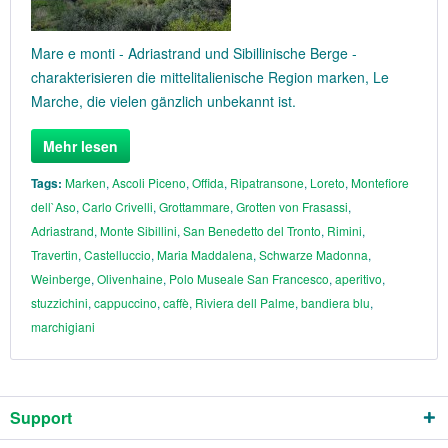
Mare e monti - Adriastrand und Sibillinische Berge -
charakterisieren die mittelitalienische Region marken, Le
Marche, die vielen gänzlich unbekannt ist.
Mehr lesen
Tags:
Marken
,
Ascoli Piceno
,
Offida
,
Ripatransone
,
Loreto
,
Montefiore
dell`Aso
,
Carlo Crivelli
,
Grottammare
,
Grotten von Frasassi
,
Adriastrand
,
Monte Sibillini
,
San Benedetto del Tronto
,
Rimini
,
Travertin
,
Castelluccio
,
Maria Maddalena
,
Schwarze Madonna
,
Weinberge
,
Olivenhaine
,
Polo Museale San Francesco
,
aperitivo
,
stuzzichini
,
cappuccino
,
caffè
,
Riviera dell Palme
,
bandiera blu
,
marchigiani
Support